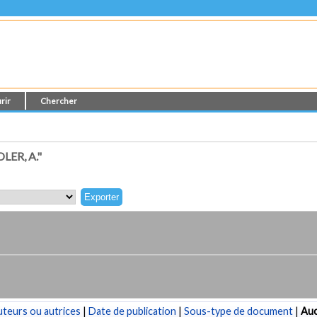
rir
Chercher
ER, A."
teurs ou autrices
|
Date de publication
|
Sous-type de document
|
Au