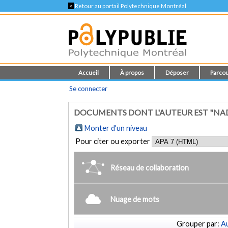
<
Retour au portail Polytechnique Montréal
Accueil
À propos
Déposer
Parcou
Se connecter
DOCUMENTS DONT L'AUTEUR EST "NADL
Monter d'un niveau
Pour citer ou exporter
Réseau de collaboration
Nuage de mots
Grouper par:
Au