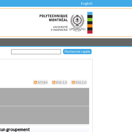
English
ATOM
RSS 1.0
RSS 2.0
cun groupement