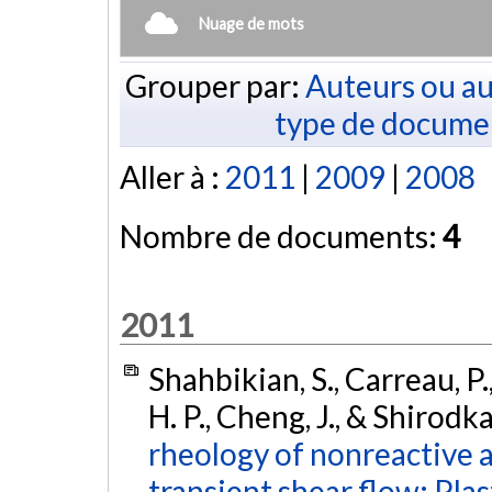
Nuage de mots
Grouper par:
Auteurs ou au
type de docume
Aller à :
2011
|
2009
|
2008
Nombre de documents:
4
2011
Shahbikian, S., Carreau, P.,
H. P., Cheng, J., & Shirodka
rheology of nonreactive 
transient shear flow: Pla