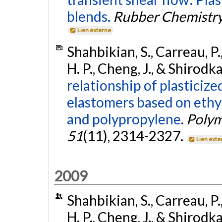
blends.
Rubber Chemistry
Lien externe
Shahbikian, S., Carreau, P.,
H. P., Cheng, J., & Shirodka
relationship of plasticiz
elastomers based on eth
and polypropylene.
Polym
51
(11), 2314-2327.
Lien exte
2009
Shahbikian, S., Carreau, P.,
H. P., Cheng, J., & Shirodk