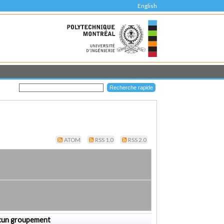
English
ATOM
RSS 1.0
RSS 2.0
cun groupement