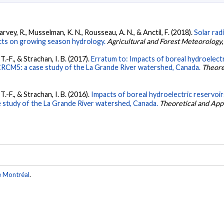
 Harvey, R., Musselman, K. N., Rousseau, A. N., & Anctil, F. (2018).
Solar rad
acts on growing season hydrology.
Agricultural and Forest Meteorology
T.-F., & Strachan, I. B. (2017).
Erratum to: Impacts of boreal hydroelectr
e CRCM5: a case study of the La Grande River watershed, Canada.
Theore
T.-F., & Strachan, I. B. (2016).
Impacts of boreal hydroelectric reservoir
e study of the La Grande River watershed, Canada.
Theoretical and App
e Montréal
.