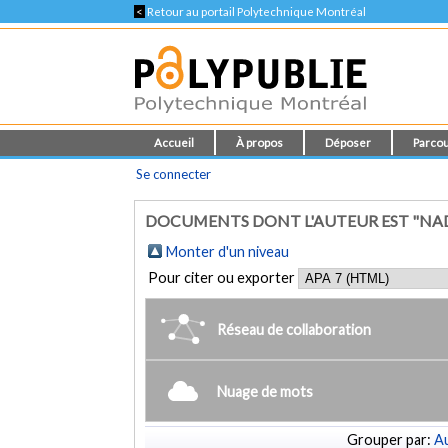
<
Retour au portail Polytechnique Montréal
Accueil
À propos
Déposer
Parcou
Se connecter
DOCUMENTS DONT L'AUTEUR EST "NADE
Monter d'un niveau
Pour citer ou exporter
Réseau de collaboration
Nuage de mots
Grouper par:
Au