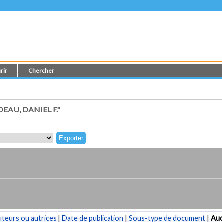
rir
Chercher
AU, DANIEL F."
teurs ou autrices
|
Date de publication
|
Sous-type de document
|
Au