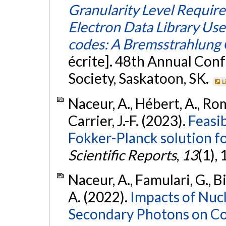
Granularity Level Requir
Electron Data Library Us
codes: A Bremsstrahlung 
écrite]. 48th Annual Con
Society, Saskatoon, SK.
L
Naceur, A., Hébert, A., Roma
Carrier, J.-F. (2023).
Feasib
Fokker-Planck solution fo
Scientific Reports
,
13
(1),
Naceur, A., Famulari, G., Bi
A. (2022).
Impacts of Nuc
Secondary Photons on Co