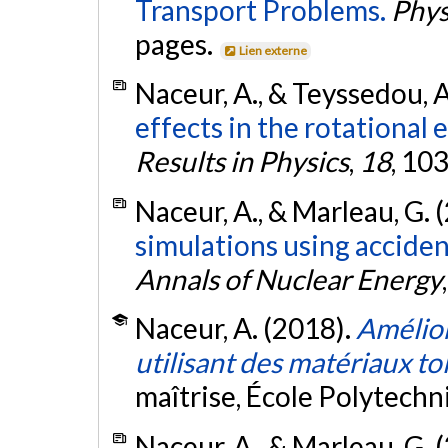
Transport Problems.
Phys
pages.
Lien externe
Naceur, A., & Teyssedou, A
effects in the rotational
Results in Physics
,
18
, 10
Naceur, A., & Marleau, G. 
simulations using acciden
Annals of Nuclear Energy
Naceur, A. (2018).
Amélior
utilisant des matériaux to
maîtrise, École Polytech
Naceur, A., & Marleau, G. 