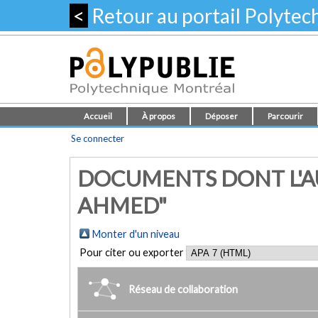
<
Retour au portail Polyte
Accueil
À propos
Déposer
Parcourir
Se connecter
DOCUMENTS DONT L'A
AHMED"
Monter d'un niveau
Pour citer ou exporter
Réseau de collaboration