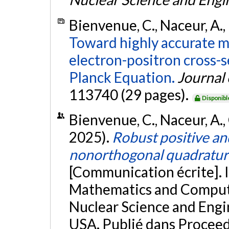
Bienvenue, C., Naceur, A., H
Toward highly accurate m
electron-positron cross-
Planck Equation.
Journal
113740 (29 pages).
Disponibl
Bienvenue, C., Naceur, A., C
2025).
Robust positive a
nonorthogonal quadratures
[Communication écrite]. 
Mathematics and Comput
Nuclear Science and Engi
USA. Publié dans Proceed