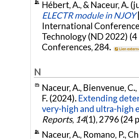
Hébert, A., & Naceur, A. (j
ELECTR module in NJOY
International Conference
Technology (ND 2022) (4 
Conferences, 284.
Lien extern
N
Naceur, A., Bienvenue, C., R
F. (2024).
Extending determ
very-high and ultra-high 
Reports
,
14
(1), 2796 (24 
Naceur, A., Romano, P., Chil