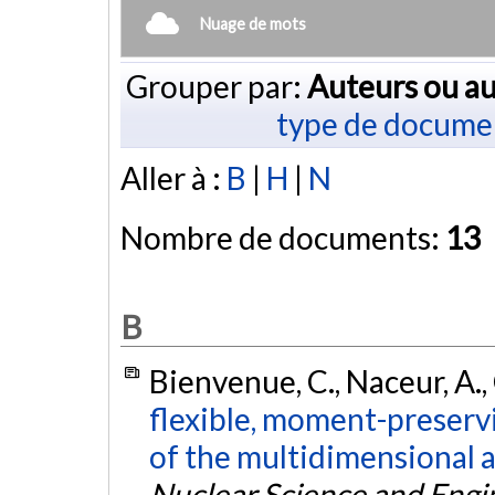
Nuage de mots
Grouper par:
Auteurs ou au
type de docume
Aller à :
B
|
H
|
N
Nombre de documents:
13
B
Bienvenue, C., Naceur, A., 
flexible, moment-preserv
of the multidimensional 
Nuclear Science and Engi