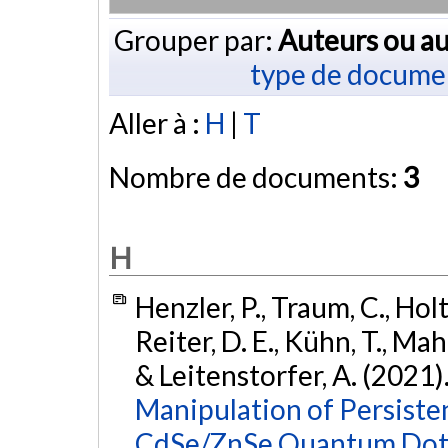
Grouper par:
Auteurs ou au
type de docume
Aller à :
H
|
T
Nombre de documents:
3
H
Henzler, P., Traum, C., Hol
Reiter, D. E., Kühn, T., Mah
& Leitenstorfer, A. (2021)
Manipulation of Persiste
CdSe/ZnSe Quantum Dot