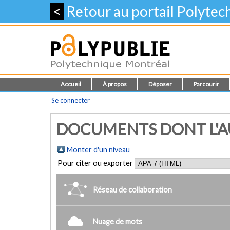
<
Retour au portail Polyte
Accueil
À propos
Déposer
Parcourir
Se connecter
DOCUMENTS DONT L'AU
Monter d'un niveau
Pour citer ou exporter
Réseau de collaboration
Nuage de mots