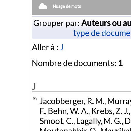
Nuage de mots
Grouper par:
Auteurs ou au
type de docume
Aller à :
J
Nombre de documents:
1
J
Jacobberger, R. M., Murray,
F., Behn, W. A., Krebs, Z. J.
Smoot, C., Lagally, M. G., De
Moutanabbir, O., Mavrikaki