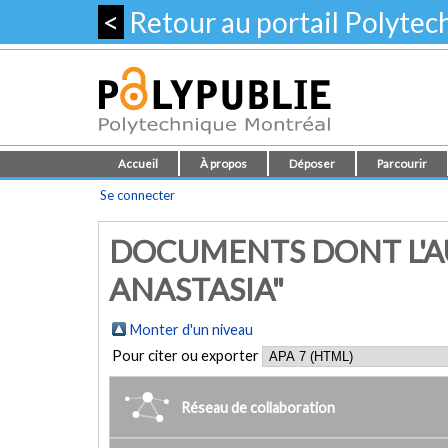
<
Retour au portail Polyte
Accueil
À propos
Déposer
Parcourir
Se connecter
DOCUMENTS DONT L'AU
ANASTASIA"
Monter d'un niveau
Pour citer ou exporter
Réseau de collaboration