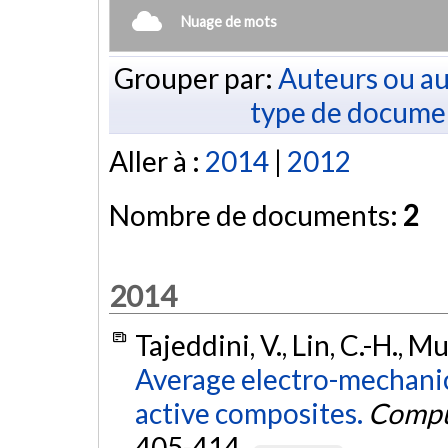
Nuage de mots
Grouper par:
Auteurs ou au
type de docume
Aller à :
2014
|
2012
Nombre de documents:
2
2014
Tajeddini, V., Lin, C.-H., M
Average electro-mechanic
active composites.
Comput
405-414.