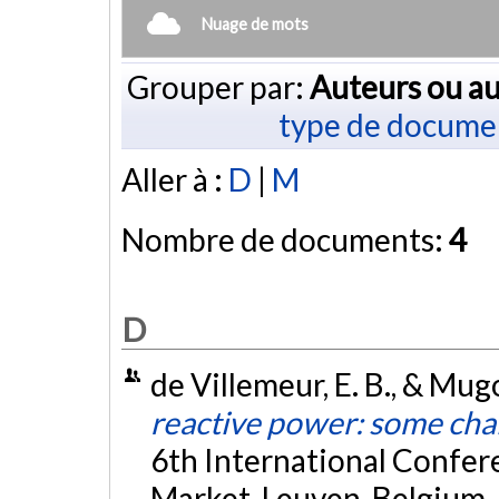
Nuage de mots
Grouper par:
Auteurs ou au
type de docume
Aller à :
D
|
M
Nombre de documents:
4
D
de Villemeur, E. B., & Mug
reactive power: some cha
6th International Confer
Market, Leuven, Belgium.