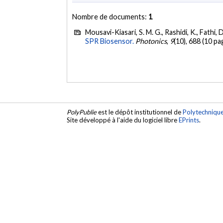
Nombre de documents:
1
Mousavi-Kiasari, S. M. G., Rashidi, K., Fathi, D.
SPR Biosensor.
Photonics
,
9
(10), 688 (10 pa
PolyPublie
est le dépôt institutionnel de
Polytechniqu
Site développé à l'aide du logiciel libre
EPrints
.