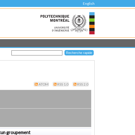
English
ATOM
RSS 1.0
RSS 2.0
cun groupement