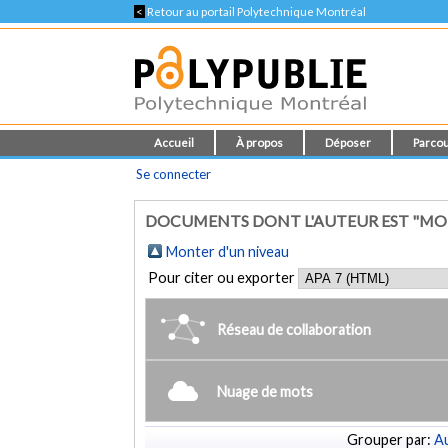
<
Retour au portail Polytechnique Montréal
Accueil
À propos
Déposer
Parcou
Se connecter
DOCUMENTS DONT L'AUTEUR EST "MO
Monter d'un niveau
Pour citer ou exporter
Réseau de collaboration
Nuage de mots
Grouper par:
Au