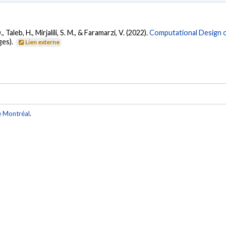
, Taleb, H., Mirjalili, S. M., & Faramarzi, V. (2022).
Computational Design o
ges).
Lien externe
e Montréal
.