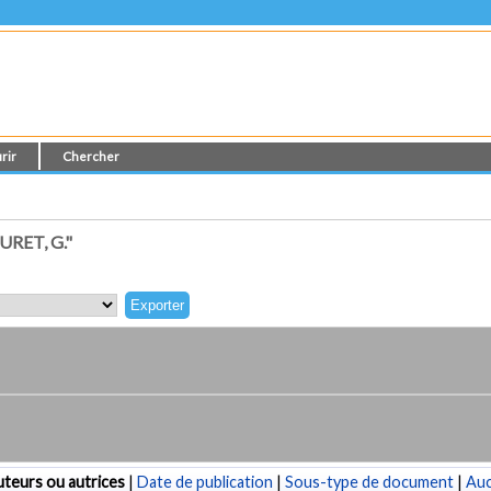
rir
Chercher
RET, G."
teurs ou autrices
|
Date de publication
|
Sous-type de document
|
Au