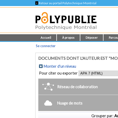
<
Retour au portail Polytechnique Montréal
Accueil
À propos
Déposer
Parcou
Se connecter
DOCUMENTS DONT L'AUTEUR EST "MOU
Monter d'un niveau
Pour citer ou exporter
Réseau de collaboration
Nuage de mots
Grouper par:
Au