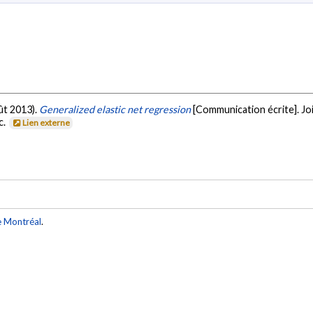
oût 2013).
Generalized elastic net regression
[Communication écrite]. Joi
c.
Lien externe
e Montréal
.