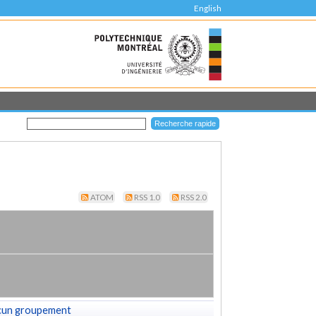
English
ATOM
RSS 1.0
RSS 2.0
cun groupement