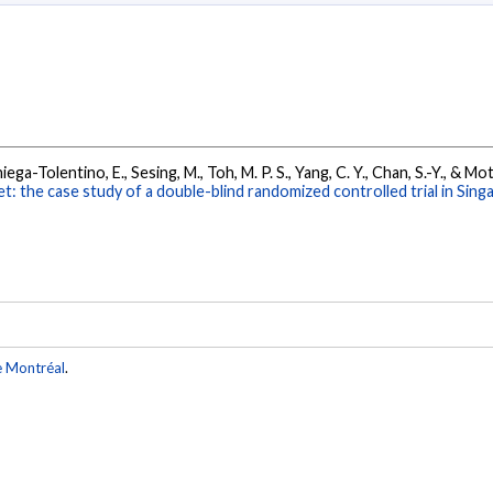
niega-Tolentino, E., Sesing, M., Toh, M. P. S., Yang, C. Y., Chan, S.-Y., & Mo
net: the case study of a double-blind randomized controlled trial in S
e Montréal
.