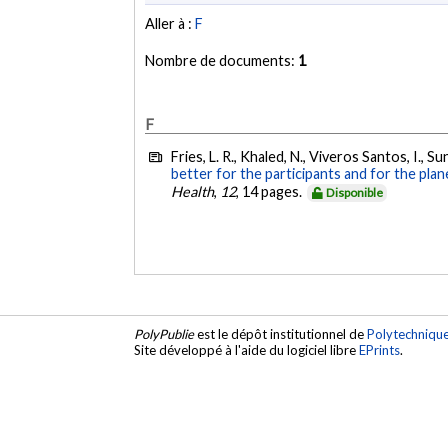
Aller à :
F
Nombre de documents:
1
F
Fries, L. R., Khaled, N., Viveros Santos, I., Su
better for the participants and for the pla
Health
,
12
, 14 pages.
Disponible
PolyPublie
est le dépôt institutionnel de
Polytechniqu
Site développé à l'aide du logiciel libre
EPrints
.