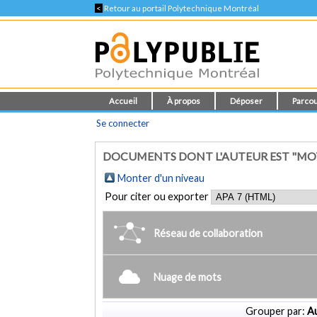
<
Retour au portail Polytechnique Montréal
Accueil
À propos
Déposer
Parcou
Se connecter
DOCUMENTS DONT L'AUTEUR EST "MO
Monter d'un niveau
Pour citer ou exporter
Réseau de collaboration
Nuage de mots
Grouper par:
Au