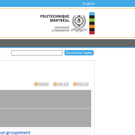
English
ATOM
RSS 1.0
RSS 2.0
cun groupement