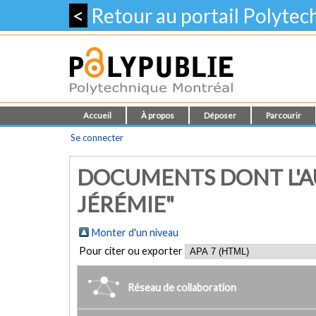
<
Retour au portail Polyte
Accueil
À propos
Déposer
Parcourir
Se connecter
DOCUMENTS DONT L'AU
JÉRÉMIE"
Monter d'un niveau
Pour citer ou exporter
Réseau de collaboration