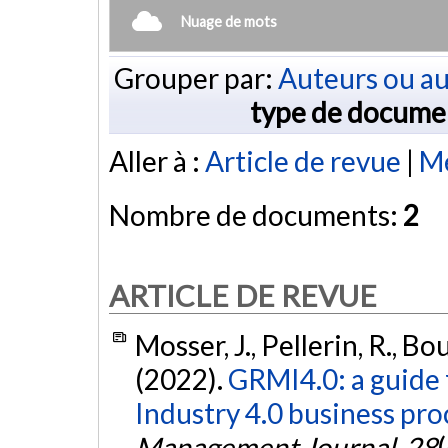
Nuage de mots
Grouper par:
Auteurs ou au
type de docume
Aller à :
Article de revue
|
Mé
Nombre de documents:
2
ARTICLE DE REVUE
Mosser, J., Pellerin, R., Bo
(2022).
GRMI4.0: a guide 
Industry 4.0 business pro
Management Journal
,
28