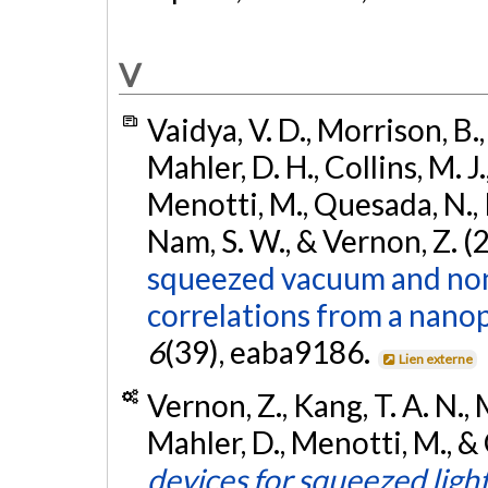
V
Vaidya, V. D., Morrison, B.,
Mahler, D. H., Collins, M. J.
Menotti, M., Quesada, N., Poo
Nam, S. W., & Vernon, Z. (
squeezed vacuum and non
correlations from a nano
6
(39), eaba9186.
Lien externe
Vernon, Z., Kang, T. A. N.,
Mahler, D., Menotti, M., &
devices for squeezed ligh