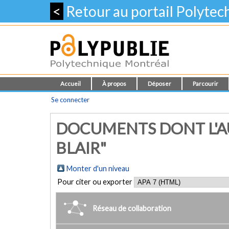
<
Retour au portail Polyte
Accueil
À propos
Déposer
Parcourir
Se connecter
DOCUMENTS DONT L'A
BLAIR"
Monter d'un niveau
Pour citer ou exporter
Réseau de collaboration