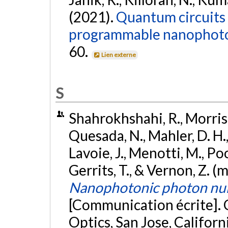
(2021).
Quantum circuits
programmable nanophoto
60.
Lien externe
S
Shahrokhshahi, R., Morrison,
Quesada, N., Mahler, D. H., 
Lavoie, J., Menotti, M., Poos
Gerrits, T., & Vernon, Z. (
Nanophotonic photon num
[Communication écrite]. 
Optics, San Jose, Californ