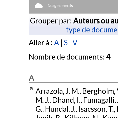
Nuage de mots
Grouper par:
Auteurs ou au
type de docume
Aller à :
A
|
S
|
V
Nombre de documents:
4
A
Arrazola, J. M., Bergholm, V
M. J., Dhand, I., Fumagalli, 
G., Hundal, J., Isacsson, T., I
Janik, R., Killoran, N., Kumar