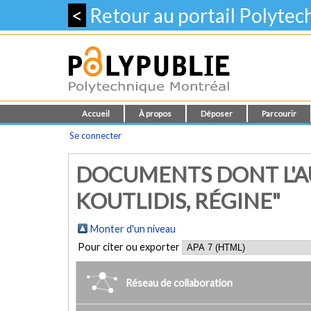
<
Retour au portail Polyte
Accueil
À propos
Déposer
Parcourir
Se connecter
DOCUMENTS DONT L'A
KOUTLIDIS, RÉGINE"
Monter d'un niveau
Pour citer ou exporter
Réseau de collaboration