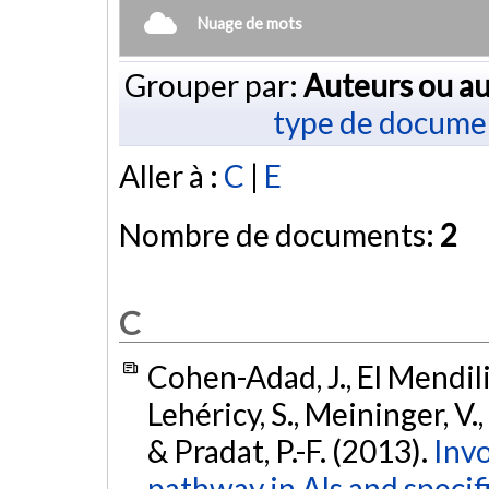
Nuage de mots
Grouper par:
Auteurs ou au
type de docume
Aller à :
C
|
E
Nombre de documents:
2
C
Cohen-Adad, J., El Mendili
Lehéricy, S., Meininger, V., 
& Pradat, P.-F. (2013).
Invo
pathway in Als and specif