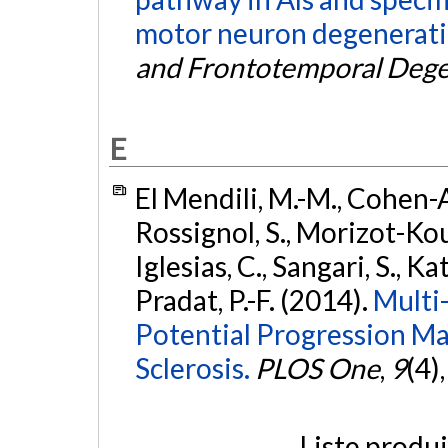
motor neuron degenerati
and Frontotemporal Dege
E
El Mendili, M.-M., Cohen-Ad
Rossignol, S., Morizot-Kou
Iglesias, C., Sangari, S., Kat
Pradat, P.-F. (2014).
Multi
Potential Progression Ma
Sclerosis.
PLOS One
,
9
(4)
Liste produ