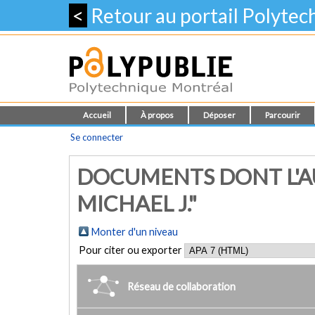
<
Retour au portail Polyte
Accueil
À propos
Déposer
Parcourir
Se connecter
DOCUMENTS DONT L'AU
MICHAEL J."
Monter d'un niveau
Pour citer ou exporter
Réseau de collaboration