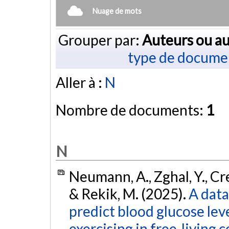
Nuage de mots
Grouper par:
Auteurs ou au
type de docume
Aller à :
N
Nombre de documents:
1
N
Neumann, A., Zghal, Y., Cre
& Rekik, M. (2025).
A data
predict blood glucose lev
exercising in free-living 