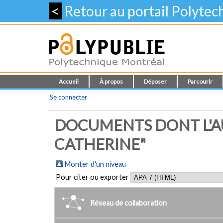
<
Retour au portail Polyte
Accueil
À propos
Déposer
Parcourir
Se connecter
DOCUMENTS DONT L'AU
CATHERINE"
Monter d'un niveau
Pour citer ou exporter
Réseau de collaboration