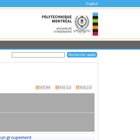
English
ATOM
RSS 1.0
RSS 2.0
cun groupement