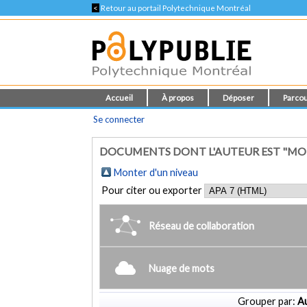
<
Retour au portail Polytechnique Montréal
Accueil
À propos
Déposer
Parcou
Se connecter
DOCUMENTS DONT L'AUTEUR EST "MO
Monter d'un niveau
Pour citer ou exporter
Réseau de collaboration
Nuage de mots
Grouper par:
Au