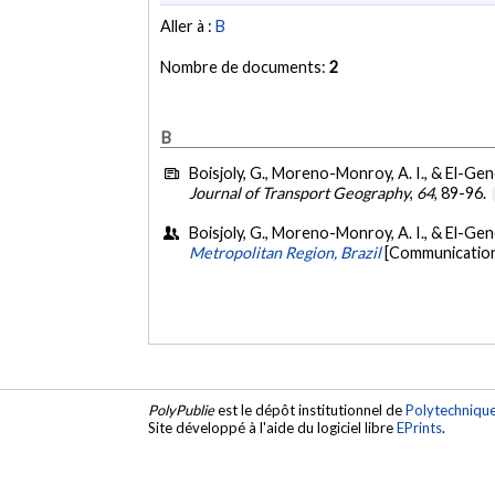
Aller à :
B
Nombre de documents:
2
B
Boisjoly, G., Moreno-Monroy, A. I., & El-Gen
Journal of Transport Geography
,
64
, 89-96.
Boisjoly, G., Moreno-Monroy, A. I., & El-Gen
Metropolitan Region, Brazil
[Communication 
PolyPublie
est le dépôt institutionnel de
Polytechniqu
Site développé à l'aide du logiciel libre
EPrints
.