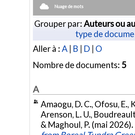
Nuage de mots
Grouper par:
Auteurs ou au
type de docume
Aller à :
A
|
B
|
D
|
O
Nombre de documents:
5
A
Amaogu, D. C., Ofosu, E., K
Arenson, L. U., Boudreault
& Maghoul, P. (mai 2026).
from Boreal-Tundra Gree