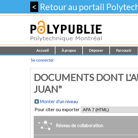
<
Retour au portail Polyte
Accueil
À propos
Déposer
Parcourir
Se connecter
DOCUMENTS DONT L'A
JUAN"
Monter d'un niveau
Pour citer ou exporter
Réseau de collaboration