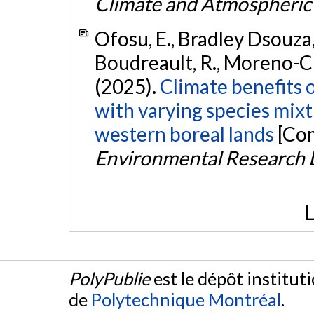
Climate and Atmospheric
Ofosu, E., Bradley Dsouza, 
Boudreault, R., Moreno-Cru
(2025).
Climate benefits 
with varying species mixt
western boreal lands
[Com
Environmental Research L
L
PolyPublie
est le dépôt institut
de
Polytechnique Montréal
.