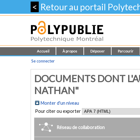
<
Retour au portail Polyte
Accueil
À propos
Déposer
Parcourir
Se connecter
DOCUMENTS DONT L'A
NATHAN"
Monter d'un niveau
Pour citer ou exporter
Réseau de collaboration