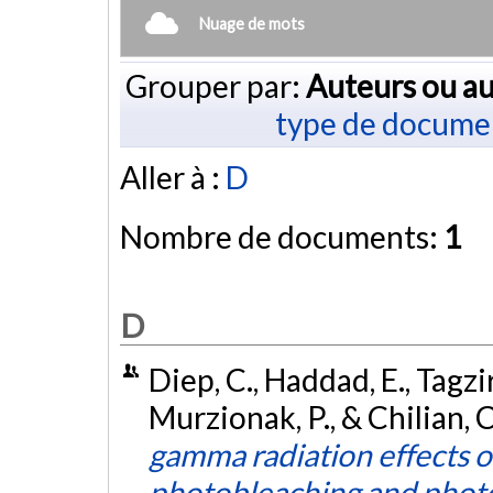
Nuage de mots
Grouper par:
Auteurs ou au
type de docume
Aller à :
D
Nombre de documents:
1
D
Diep, C., Haddad, E., Tagzir
Murzionak, P., & Chilian, 
gamma radiation effects 
photobleaching and phot