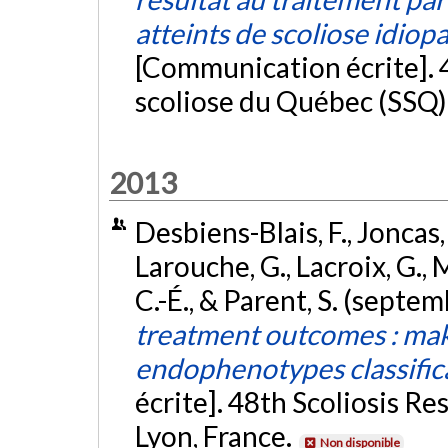
atteints de scoliose idiop
[Communication écrite]. 4
scoliose du Québec (SSQ)
2013
Desbiens-Blais, F., Joncas,
Larouche, G., Lacroix, G., 
C.-É., & Parent, S. (septe
treatment outcomes : maki
endophenotypes classifica
écrite]. 48th Scoliosis R
Lyon, France.
Non disponible