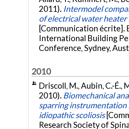
2011).
Intermodel compar
of electrical water heate
[Communication écrite]. 
International Building P
Conference, Sydney, Aust
2010
Driscoll, M., Aubin, C.-É., 
2010).
Biomechanical anal
sparring instrumentation 
idiopathic scoliosis
[Commu
Research Society of Spin