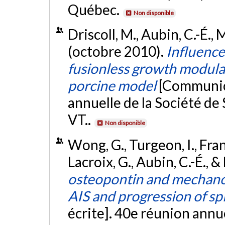
Québec.
Non disponible
Driscoll, M., Aubin, C.-É., 
(octobre 2010).
Influence
fusionless growth modulat
porcine model
[Communica
annuelle de la Société de
VT..
Non disponible
Wong, G., Turgeon, I., Fran
Lacroix, G., Aubin, C.-É.,
osteopontin and mechanotr
AIS and progression of sp
écrite]. 40e réunion annue