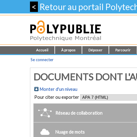
<
Retour au portail Polyte
Accueil
À propos
Déposer
Parcourir
Se connecter
DOCUMENTS DONT L'AU
Monter d'un niveau
Pour citer ou exporter
Réseau de collaboration
Nuage de mots