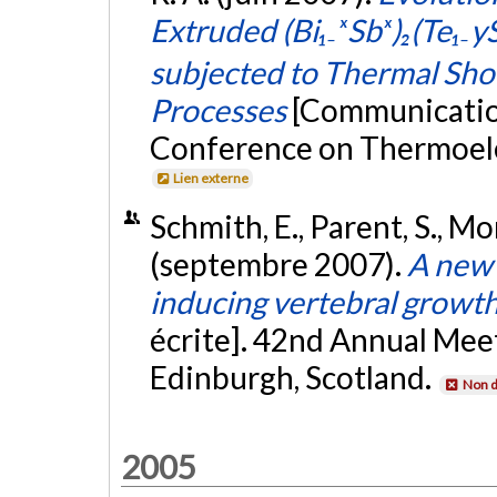
Extruded (Bi₁₋ₓSbₓ)₂(Te₁₋y
subjected to Thermal Sho
Processes
[Communication
Conference on Thermoelec
Lien externe
Schmith, E., Parent, S., Mor
(septembre 2007).
A new 
inducing vertebral growt
écrite]. 42nd Annual Meet
Edinburgh, Scotland.
Non d
2005