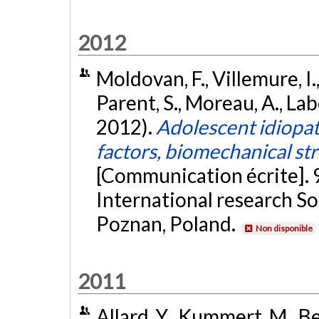
2012
Moldovan, F., Villemure, I.,
Parent, S., Moreau, A., Label
2012).
Adolescent idiopath
factors, biomechanical st
[Communication écrite]. 9
International research So
Poznan, Poland.
Non disponible
2011
Allard, Y., Kummert, M., 