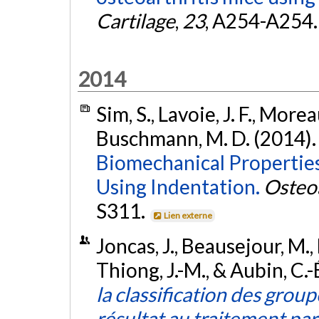
Cartilage
,
23
, A254-A254
2014
Sim, S., Lavoie, J. F., More
Buschmann, M. D. (2014)
Biomechanical Properties 
Using Indentation.
Osteoa
S311.
Lien externe
Joncas, J., Beausejour, M.
Thiong, J.-M., & Aubin, C.
la classification des grou
résultat au traitement par