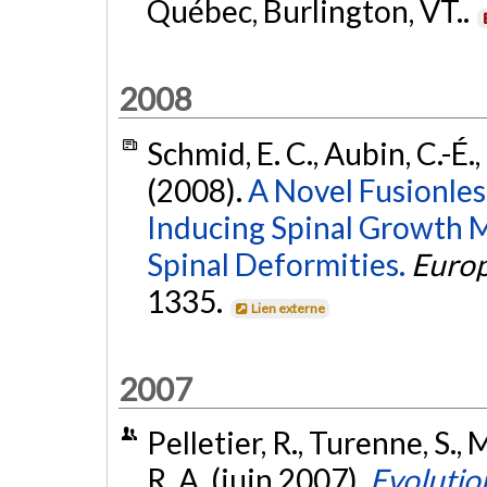
Québec, Burlington, VT..
2008
Schmid, E. C., Aubin, C.-É.,
(2008).
A Novel Fusionles
Inducing Spinal Growth M
Spinal Deformities.
Europ
1335.
Lien externe
2007
Pelletier, R., Turenne, S., 
R. A. (juin 2007).
Evolutio