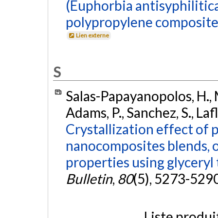
(Euphorbia antisyphilitica
polypropylene composite
Lien externe
S
Salas-Papayanopolos, H.,
Adams, P., Sanchez, S., Lafl
Crystallization effect of p
nanocomposites blends, o
properties using glyceryl t
Bulletin
,
80
(5), 5273-529
Liste produi