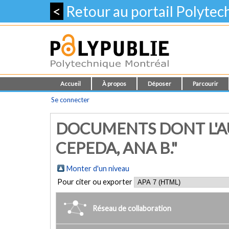
<
Retour au portail Polyte
Accueil
À propos
Déposer
Parcourir
Se connecter
DOCUMENTS DONT L'A
CEPEDA, ANA B."
Monter d'un niveau
Pour citer ou exporter
Réseau de collaboration