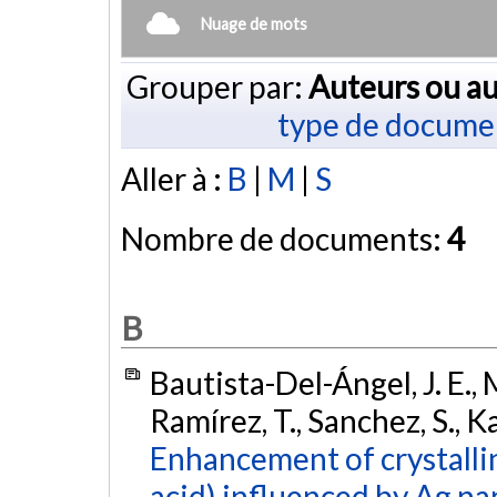
Nuage de mots
Grouper par:
Auteurs ou au
type de docume
Aller à :
B
|
M
|
S
Nombre de documents:
4
B
Bautista-Del-Ángel, J. E.,
Ramírez, T., Sanchez, S., Ka
Enhancement of crystallin
acid) influenced by Ag na