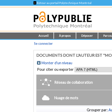
<
Retour au portail Polytechnique Montréal
Accueil
À propos
Déposer
Parcou
Se connecter
DOCUMENTS DONT L'AUTEUR EST "MO
Monter d'un niveau
Pour citer ou exporter
Réseau de collaboration
Nuage de mots
Grouper par:
Au