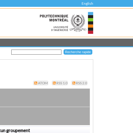
English
ATOM
RSS 1.0
RSS 2.0
cun groupement