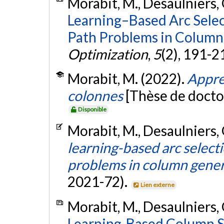
Morabit, M., Desaulniers, G
Learning–Based Arc Selec
Path Problems in Column
Optimization
,
5
(2), 191-2
Morabit, M. (2022).
Appre
colonnes
[Thèse de docto
Disponible
Morabit, M., Desaulniers, G
learning-based arc select
problems in column gener
2021-72).
Lien externe
Morabit, M., Desaulniers, G
Learning-Based Column S