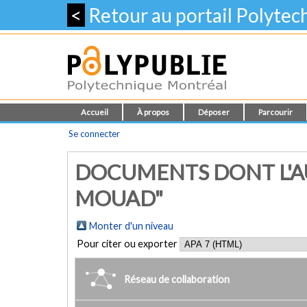
<
Retour au portail Polyte
Accueil
À propos
Déposer
Parcourir
Se connecter
DOCUMENTS DONT L'AU
MOUAD"
Monter d'un niveau
Pour citer ou exporter
Réseau de collaboration