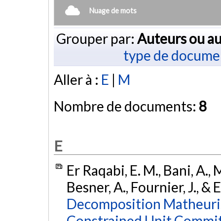
Nuage de mots
Grouper par:
Auteurs ou au
type de docume
Aller à :
E
|
M
Nombre de documents:
8
E
Er Raqabi, E. M., Bani, A.,
Besner, A., Fournier, J., & E
Decomposition Matheurist
Constrained Unit Commi