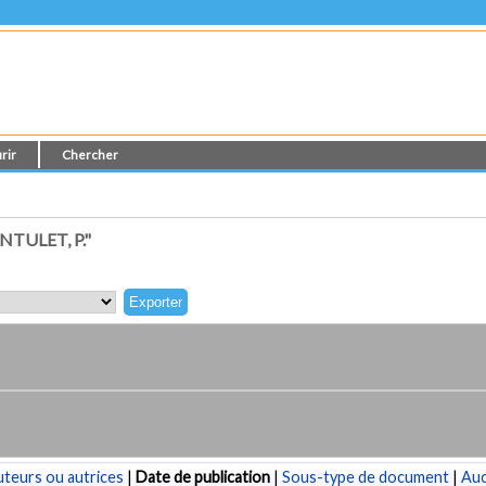
rir
Chercher
TULET, P."
teurs ou autrices
|
Date de publication
|
Sous-type de document
|
Au