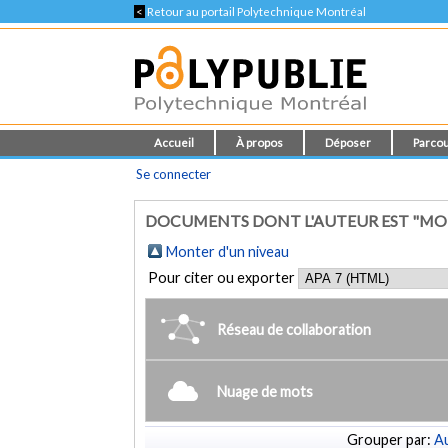
<
Retour au portail Polytechnique Montréal
Accueil
À propos
Déposer
Parcou
Se connecter
DOCUMENTS DONT L'AUTEUR EST "MON
Monter d'un niveau
Pour citer ou exporter
Réseau de collaboration
Nuage de mots
Grouper par:
Au