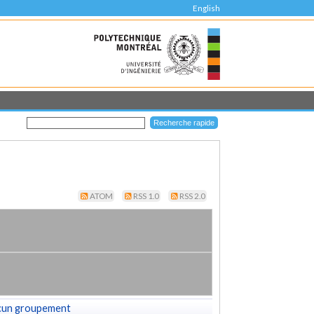
English
ATOM
RSS 1.0
RSS 2.0
cun groupement