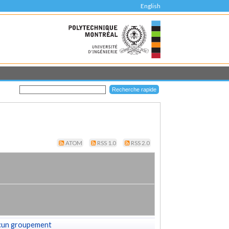
English
ATOM
RSS 1.0
RSS 2.0
cun groupement