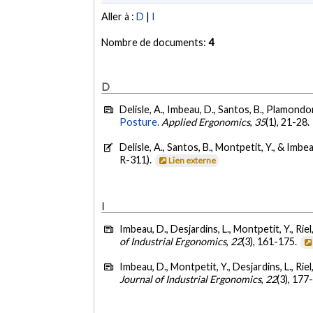
Aller à :
D
|
I
Nombre de documents:
4
D
Delisle, A., Imbeau, D., Santos, B., Plamondo
Posture.
Applied Ergonomics
,
35
(1), 21-28.
Delisle, A., Santos, B., Montpetit, Y., & Imbe
R-311).
Lien externe
I
Imbeau, D., Desjardins, L., Montpetit, Y., Riel, 
of Industrial Ergonomics
,
22
(3), 161-175.
Imbeau, D., Montpetit, Y., Desjardins, L., Riel, 
Journal of Industrial Ergonomics
,
22
(3), 177