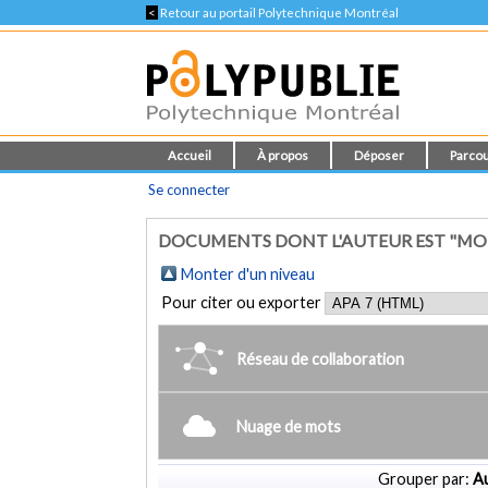
<
Retour au portail Polytechnique Montréal
Accueil
À propos
Déposer
Parcou
Se connecter
DOCUMENTS DONT L'AUTEUR EST "MON
Monter d'un niveau
Pour citer ou exporter
Réseau de collaboration
Nuage de mots
Grouper par:
Au