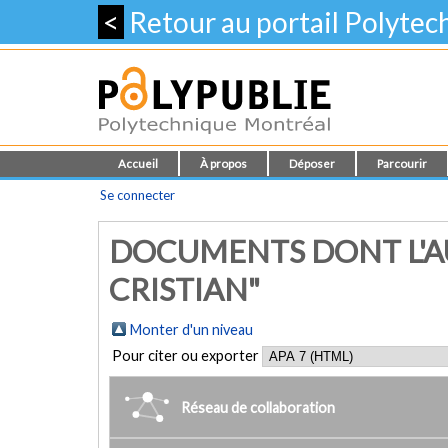
<
Retour au portail Polyte
Accueil
À propos
Déposer
Parcourir
Se connecter
DOCUMENTS DONT L'A
CRISTIAN"
Monter d'un niveau
Pour citer ou exporter
Réseau de collaboration