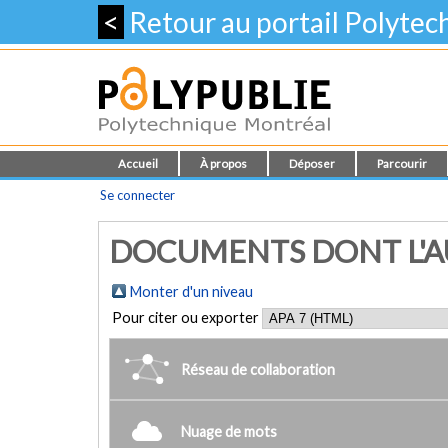
<
Retour au portail Polyte
Accueil
À propos
Déposer
Parcourir
Se connecter
DOCUMENTS DONT L'AUT
Monter d'un niveau
Pour citer ou exporter
Réseau de collaboration
Nuage de mots