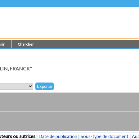
rir
Chercher
IN, FRANCK"
teurs ou autrices
|
Date de publication
|
Sous-type de document
|
Au