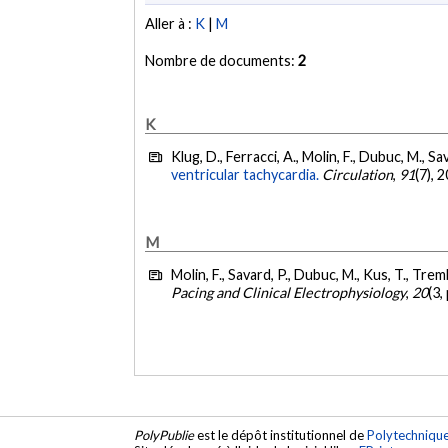
Aller à :
K
|
M
Nombre de documents:
2
K
Klug, D., Ferracci, A., Molin, F., Dubuc, M., Sav
ventricular tachycardia.
Circulation
,
91
(7), 
M
Molin, F., Savard, P., Dubuc, M., Kus, T., Trem
Pacing and Clinical Electrophysiology
,
20
(3,
PolyPublie
est le dépôt institutionnel de
Polytechniqu