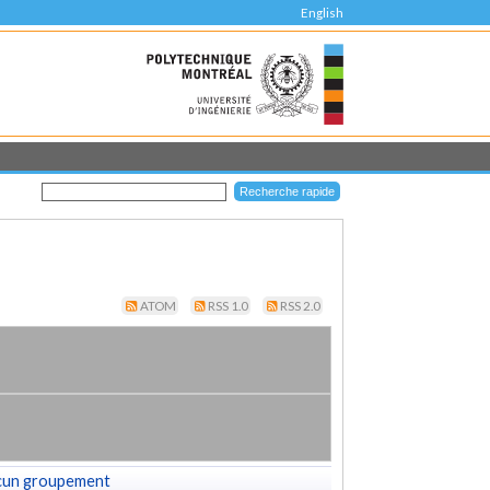
English
ATOM
RSS 1.0
RSS 2.0
cun groupement