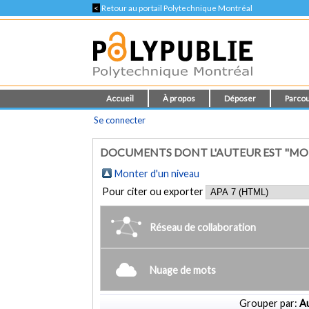
<
Retour au portail Polytechnique Montréal
Accueil
À propos
Déposer
Parcou
Se connecter
DOCUMENTS DONT L'AUTEUR EST "MOL
Monter d'un niveau
Pour citer ou exporter
Réseau de collaboration
Nuage de mots
Grouper par:
Au