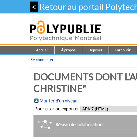
<
Retour au portail Polyte
Accueil
À propos
Déposer
Parcourir
Se connecter
DOCUMENTS DONT L'AU
CHRISTINE"
Monter d'un niveau
Pour citer ou exporter
Réseau de collaboration