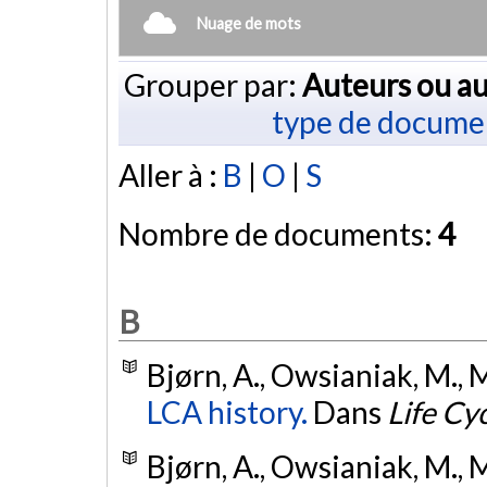
Nuage de mots
Grouper par:
Auteurs ou au
type de docume
Aller à :
B
|
O
|
S
Nombre de documents:
4
B
Bjørn, A., Owsianiak, M., M
LCA history.
Dans
Life Cy
Bjørn, A., Owsianiak, M., M