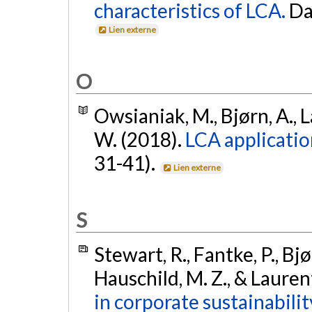
characteristics of LCA.
D
Lien externe
O
Owsianiak, M., Bjørn, A., L
W. (2018).
LCA applicatio
31-41).
Lien externe
S
Stewart, R., Fantke, P., Bjø
Hauschild, M. Z., & Lauren
in corporate sustainabilit