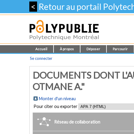
<
Retour au portail Polyte
Accueil
À propos
Déposer
Parcourir
Se connecter
DOCUMENTS DONT L'A
OTMANE A."
Monter d'un niveau
Pour citer ou exporter
Réseau de collaboration