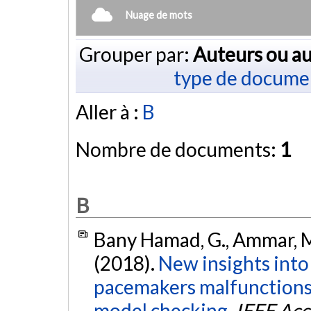
Nuage de mots
Grouper par:
Auteurs ou au
type de docume
Aller à :
B
Nombre de documents:
1
B
Bany Hamad, G., Ammar, M.
(2018).
New insights into
pacemakers malfunctions 
model checking.
IEEE Acc