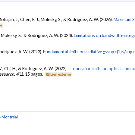
Mohajan, J., Chen, F. J., Molesky, S., & Rodriguez, A. W. (2026).
Maximum Sh
ne
, Molesky, S., & Rodríguez, A. W. (2024).
Limitations on bandwidth-integr
 Rodríguez, A. W. (2023).
Fundamental limits on radiative χ<sup>(2)</sup
W., Chi, H., & Rodríguez, A. W. (2022).
T-operator limits on optical comm
esearch
,
4
(1), 15 pages.
Lien externe
e Montréal
.