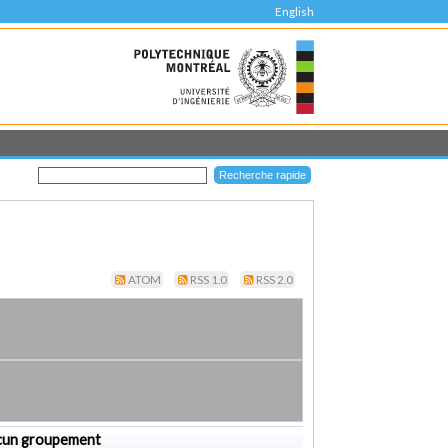
English
ATOM
RSS 1.0
RSS 2.0
cun groupement