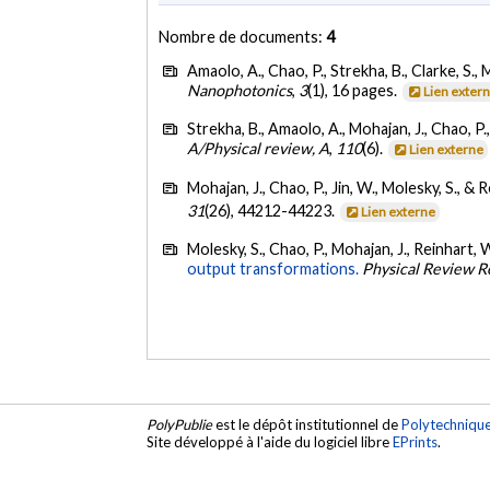
Nombre de documents:
4
Amaolo, A., Chao, P., Strekha, B., Clarke, S., 
Nanophotonics
,
3
(1), 16 pages.
Lien exter
Strekha, B., Amaolo, A., Mohajan, J., Chao, P.
A/Physical review, A
,
110
(6).
Lien externe
Mohajan, J., Chao, P., Jin, W., Molesky, S., &
31
(26), 44212-44223.
Lien externe
Molesky, S., Chao, P., Mohajan, J., Reinhart, 
output transformations.
Physical Review R
PolyPublie
est le dépôt institutionnel de
Polytechniqu
Site développé à l'aide du logiciel libre
EPrints
.