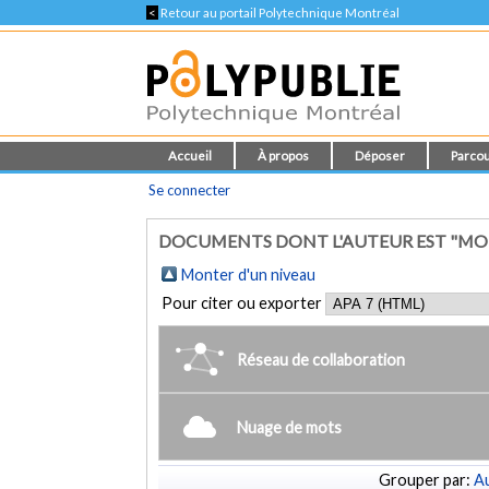
<
Retour au portail Polytechnique Montréal
Accueil
À propos
Déposer
Parcou
Se connecter
DOCUMENTS DONT L'AUTEUR EST "MO
Monter d'un niveau
Pour citer ou exporter
Réseau de collaboration
Nuage de mots
Grouper par:
Au