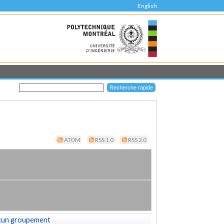
English
ATOM
RSS 1.0
RSS 2.0
cun groupement