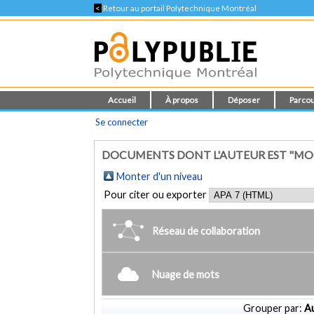
<
Retour au portail Polytechnique Montréal
Accueil
À propos
Déposer
Parcou
Se connecter
DOCUMENTS DONT L'AUTEUR EST "MOC
Monter d'un niveau
Pour citer ou exporter
Réseau de collaboration
Nuage de mots
Grouper par:
Au