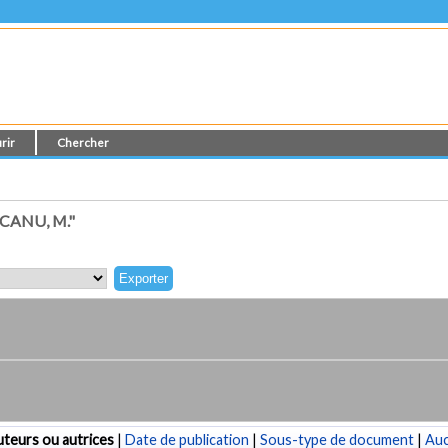
rir
Chercher
ANU, M."
teurs ou autrices
|
Date de publication
|
Sous-type de document
|
Au