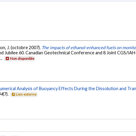
son, J. (octobre 2007).
The impacts of ethanol-enhanced fuels on monito
d Jubilee 60. Canadian Geotechnical Conference and 8 Joint CGS/IA
..
Non disponible
umerical Analysis of Buoyancy Effects During the Dissolution and Tra
44
(7).
Lien externe