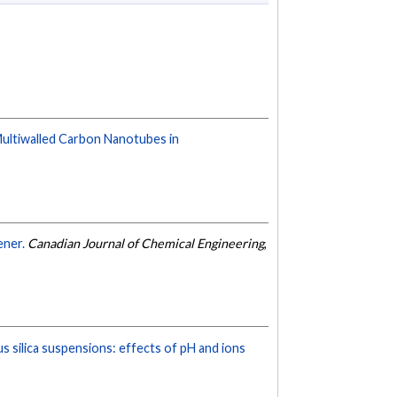
Multiwalled Carbon Nanotubes in
ener.
Canadian Journal of Chemical Engineering
,
 silica suspensions: effects of pH and ions