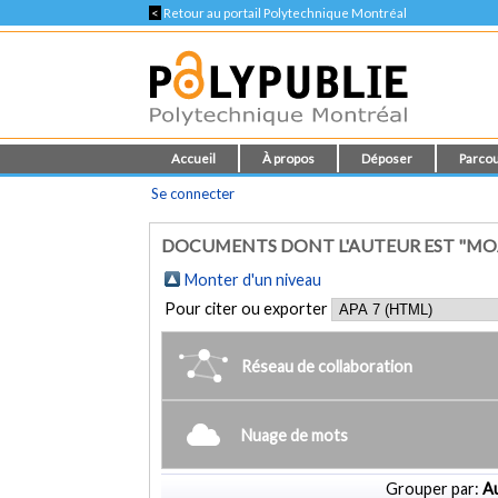
<
Retour au portail Polytechnique Montréal
Accueil
À propos
Déposer
Parcou
Se connecter
DOCUMENTS DONT L'AUTEUR EST "MO
Monter d'un niveau
Pour citer ou exporter
Réseau de collaboration
Nuage de mots
Grouper par:
Au