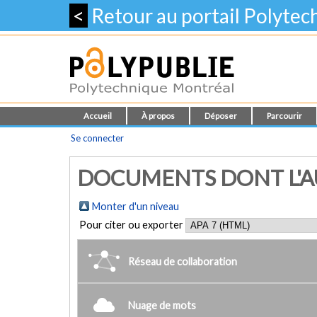
<
Retour au portail Polyte
Accueil
À propos
Déposer
Parcourir
Se connecter
DOCUMENTS DONT L'AUT
Monter d'un niveau
Pour citer ou exporter
Réseau de collaboration
Nuage de mots