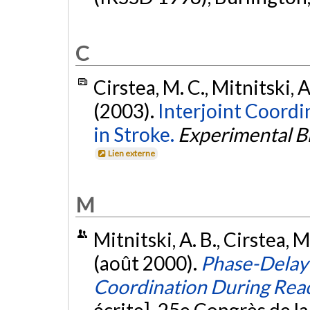
C
Cirstea, M. C., Mitnitski, A
(2003).
Interjoint Coord
in Stroke.
Experimental B
Lien externe
M
Mitnitski, A. B., Cirstea, M
(août 2000).
Phase-Delay A
Coordination During Re
écrite]. 25e Congrès de l