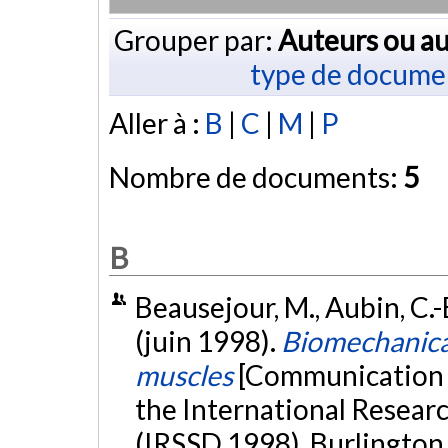
Grouper par:
Auteurs ou au
type de docume
Aller à :
B
|
C
|
M
|
P
Nombre de documents:
5
B
Beausejour, M., Aubin, C.-É
(juin 1998).
Biomechanical
muscles
[Communication é
the International Researc
(IRSSD 1998), Burlington