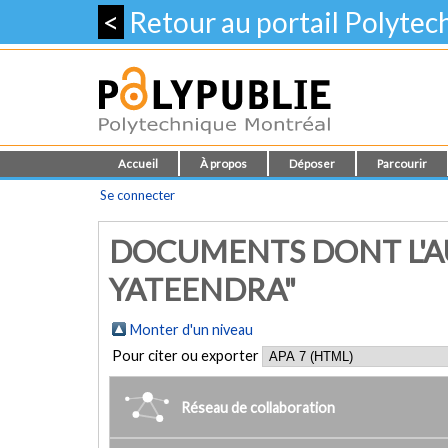
<
Retour au portail Polyte
Accueil
À propos
Déposer
Parcourir
Se connecter
DOCUMENTS DONT L'AU
YATEENDRA"
Monter d'un niveau
Pour citer ou exporter
Réseau de collaboration