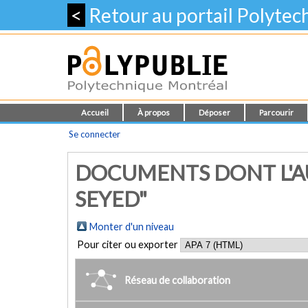
<
Retour au portail Polyte
Accueil
À propos
Déposer
Parcourir
Se connecter
DOCUMENTS DONT L'AU
SEYED"
Monter d'un niveau
Pour citer ou exporter
Réseau de collaboration