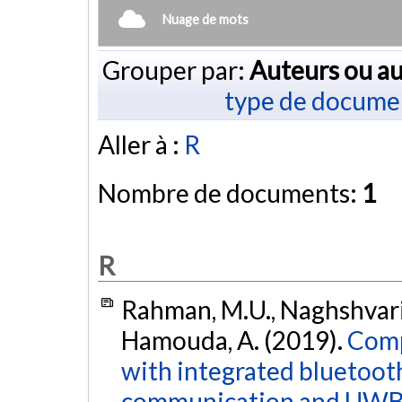
Nuage de mots
Grouper par:
Auteurs ou au
type de docume
Aller à :
R
Nombre de documents:
1
R
Rahman, M.U., Naghshvaria
Hamouda, A. (2019).
Comp
with integrated bluetooth
communication and UWB 