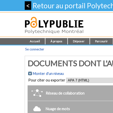
<
Retour au portail Polyte
Accueil
À propos
Déposer
Parcourir
Se connecter
DOCUMENTS DONT L'AU
Monter d'un niveau
Pour citer ou exporter
Réseau de collaboration
Nuage de mots