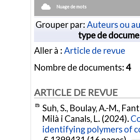
Nuage de mots
Grouper par:
Auteurs ou au
type de docume
Aller à :
Article de revue
Nombre de documents:
4
ARTICLE DE REVUE
Suh, S., Boulay, A.-M., Fantk
Milà i Canals, L. (2024).
Co
identifying polymers of c
5
, 1399431 (16 pages).