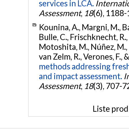
services in LCA.
Internati
Assessment
,
18
(6), 1188
Kounina, A., Margni, M., Bay
Bulle, C., Frischknecht, R., 
Motoshita, M., Núñez, M., Pe
van Zelm, R., Verones, F.,
methods addressing freshw
and impact assessment.
I
Assessment
,
18
(3), 707-7
Liste prod