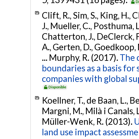
D
Clift, R., Sim, S., King, H.,
J., Mueller, C., Posthuma, 
Chatterton, J., DeClerck, F
A., Gerten, D., Goedkoop, M
... Murphy, R. (2017).
The 
boundaries as a basis for
companies with global su
Disponible
Koellner, T., de Baan, L., Be
Margni, M., Milà i Canals, L
Müller-Wenk, R. (2013).
U
land use impact assessme