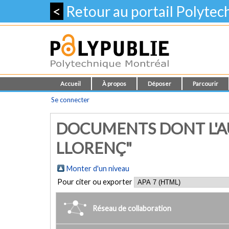
<
Retour au portail Polyte
Accueil
À propos
Déposer
Parcourir
Se connecter
DOCUMENTS DONT L'AU
LLORENÇ"
Monter d'un niveau
Pour citer ou exporter
Réseau de collaboration