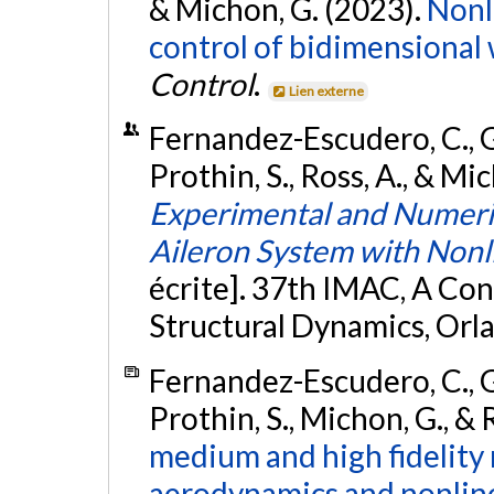
& Michon, G. (2023).
Nonli
control of bidimensional 
Control
.
Lien externe
Fernandez-Escudero, C., G
Prothin, S., Ross, A., & Mi
Experimental and Numerica
Aileron System with Nonl
écrite]. 37th IMAC, A Co
Structural Dynamics, Orla
Fernandez-Escudero, C., G
Prothin, S., Michon, G., & 
medium and high fidelity
aerodynamics and nonlinea