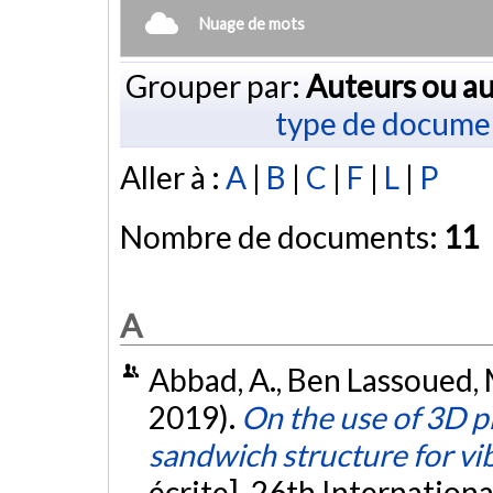
Nuage de mots
Grouper par:
Auteurs ou au
type de docume
Aller à :
A
|
B
|
C
|
F
|
L
|
P
Nombre de documents:
11
A
Abbad, A., Ben Lassoued, M.
2019).
On the use of 3D p
sandwich structure for vi
écrite]. 26th Internatio