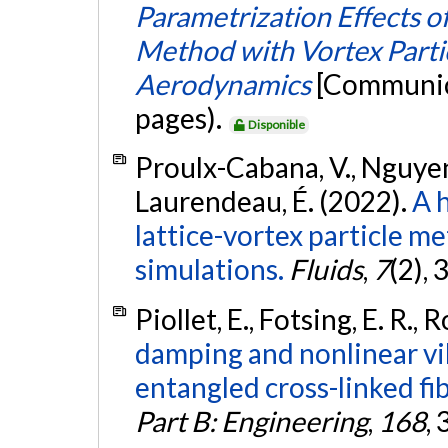
Parametrization Effects 
Method with Vortex Parti
Aerodynamics
[Communica
pages).
Disponible
Proulx-Cabana, V., Nguyen,
Laurendeau, É. (2022).
A 
lattice-vortex particle m
simulations.
Fluids
,
7
(2), 
Piollet, E., Fotsing, E. R.,
damping and nonlinear vi
entangled cross-linked fib
Part B: Engineering
,
168
,