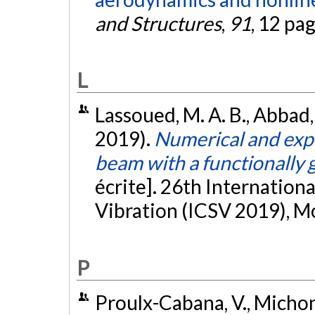
and Structures
,
91
, 12 pa
L
Lassoued, M. A. B., Abbad, 
2019).
Numerical and expe
beam with a functionally 
écrite]. 26th Internatio
Vibration (ICSV 2019), M
P
Proulx-Cabana, V., Michon