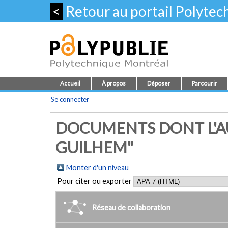
<
Retour au portail Polyte
Accueil
À propos
Déposer
Parcourir
Se connecter
DOCUMENTS DONT L'A
GUILHEM"
Monter d'un niveau
Pour citer ou exporter
Réseau de collaboration