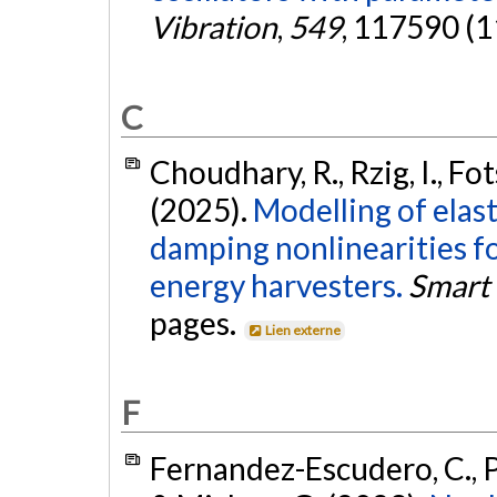
Vibration
,
549
, 117590 (1
C
Choudhary, R., Rzig, I., Fot
(2025).
Modelling of elas
damping nonlinearities fo
energy harvesters.
Smart 
pages.
Lien externe
F
Fernandez-Escudero, C., Pr