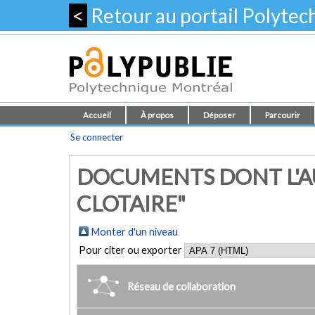
<
Retour au portail Polyte
Accueil
À propos
Déposer
Parcourir
Se connecter
DOCUMENTS DONT L'AU
CLOTAIRE"
Monter d'un niveau
Pour citer ou exporter
Réseau de collaboration