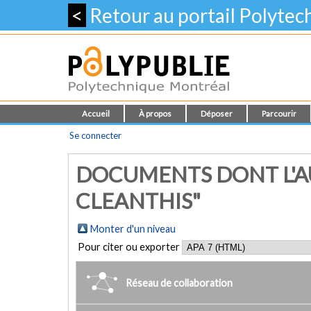
<
Retour au portail Polyte
Accueil
À propos
Déposer
Parcourir
Se connecter
DOCUMENTS DONT L'AU
CLEANTHIS"
Monter d'un niveau
Pour citer ou exporter
Réseau de collaboration