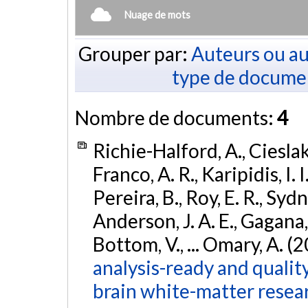
Nuage de mots
Grouper par:
Auteurs ou au
type de docume
Nombre de documents:
4
Richie-Halford, A., Cieslak, 
Franco, A. R., Karipidis, I. 
Pereira, B., Roy, E. R., Sydn
Anderson, J. A. E., Gagana, B
Bottom, V., ... Omary, A. (
analysis-ready and qualit
brain white-matter resea