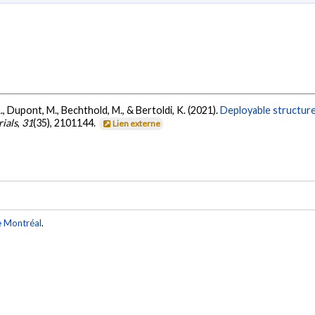
A., Dupont, M., Bechthold, M., & Bertoldi, K. (2021).
Deployable structure
ials
,
31
(35), 2101144.
Lien externe
e Montréal
.