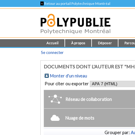
<
Retour au portail Polytechnique Montréal
Accueil
À propos
Déposer
Parcou
Se connecter
DOCUMENTS DONT L'AUTEUR EST "MH
Monter d'un niveau
Pour citer ou exporter
Réseau de collaboration
Nuage de mots
Grouper par:
Au