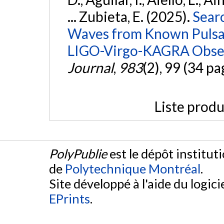
... Zubieta, E. (2025).
Sear
Waves from Known Pulsars
LIGO-Virgo-KAGRA Obser
Journal
,
983
(2), 99 (34 pa
Liste produ
PolyPublie
est le dépôt institut
de
Polytechnique Montréal
.
Site développé à l'aide du logicie
EPrints
.