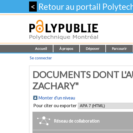
<
Retour au portail Polyte
Accueil
À propos
Déposer
Parcourir
Se connecter
DOCUMENTS DONT L'AU
ZACHARY"
Monter d'un niveau
Pour citer ou exporter
Réseau de collaboration