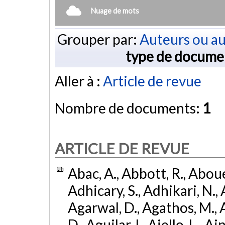
Nuage de mots
Grouper par:
Auteurs ou au
type de docume
Aller à :
Article de revue
Nombre de documents:
1
ARTICLE DE REVUE
Abac, A., Abbott, R., Abouel
Adhicary, S., Adhikari, N., 
Agarwal, D., Agathos, M.,
D., Aguilar, I., Aiello, L., Ai