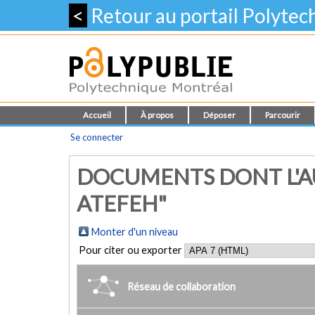
<
Retour au portail Polyte
Accueil
À propos
Déposer
Parcourir
Se connecter
DOCUMENTS DONT L'AU
ATEFEH"
Monter d'un niveau
Pour citer ou exporter
Réseau de collaboration