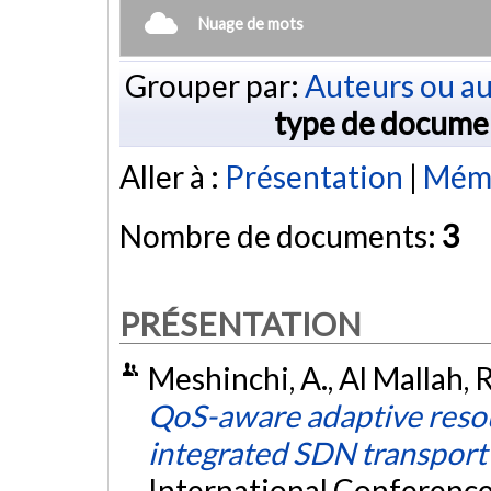
Nuage de mots
Grouper par:
Auteurs ou au
type de docume
Aller à :
Présentation
|
Mémo
Nombre de documents:
3
PRÉSENTATION
Meshinchi, A., Al Mallah, 
QoS-aware adaptive resou
integrated SDN transport
International Conferenc