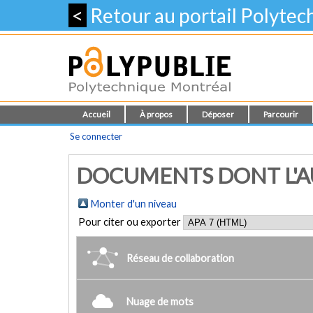
<
Retour au portail Polyte
Accueil
À propos
Déposer
Parcourir
Se connecter
DOCUMENTS DONT L'AU
Monter d'un niveau
Pour citer ou exporter
Réseau de collaboration
Nuage de mots