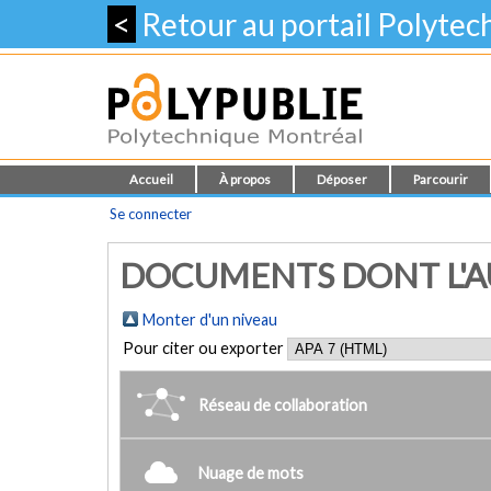
<
Retour au portail Polyte
Accueil
À propos
Déposer
Parcourir
Se connecter
DOCUMENTS DONT L'AU
Monter d'un niveau
Pour citer ou exporter
Réseau de collaboration
Nuage de mots