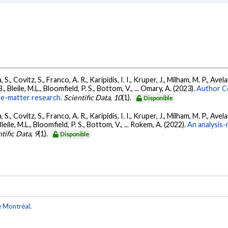
 S., Covitz, S., Franco, A. R., Karipidis, I. I., Kruper, J., Milham, M. P., Avel
., Bleile, M.L., Bloomfield, P. S., Bottom, V., ... Omary, A. (2023).
Author Co
ite-matter research.
Scientific Data
,
10
(1).
Disponible
 S., Covitz, S., Franco, A. R., Karipidis, I. I., Kruper, J., Milham, M. P., Avel
leile, M.L., Bloomfield, P. S., Bottom, V., ... Rokem, A. (2022).
An analysis-
tific Data
,
9
(1).
Disponible
e Montréal
.