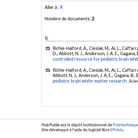
Aller à :
R
Nombre de documents:
2
R
Richie-Halford, A., Cieslak, M., Ai, L., Caffarra,
D., Abbott, N. J., Anderson, J. A. E., Gagana, B
controlled resource for pediatric brain wh
Richie-Halford, A., Cieslak, M., Ai, L., Caffarra,
Abbott, N. J., Anderson, J. A. E., Gagana, B., B
pediatric brain white-matter research.
Scien
PolyPublie
est le dépôt institutionnel de
Polytechniqu
Site développé à l'aide du logiciel libre
EPrints
.