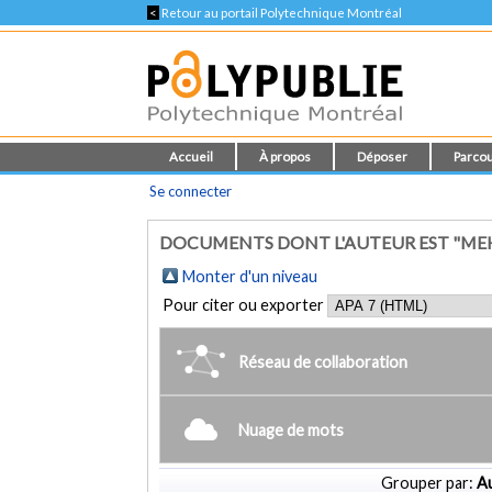
<
Retour au portail Polytechnique Montréal
Accueil
À propos
Déposer
Parcou
Se connecter
DOCUMENTS DONT L'AUTEUR EST "MEH
Monter d'un niveau
Pour citer ou exporter
Réseau de collaboration
Nuage de mots
Grouper par:
Au