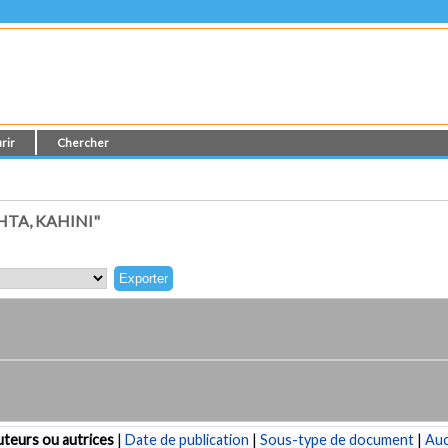
rir
Chercher
TA, KAHINI"
teurs ou autrices
|
Date de publication
|
Sous-type de document
|
Au