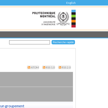
English
ATOM
RSS 1.0
RSS 2.0
cun groupement