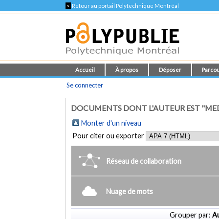
<
Retour au portail Polytechnique Montréal
Accueil
À propos
Déposer
Parcou
Se connecter
DOCUMENTS DONT L'AUTEUR EST "MED
Monter d'un niveau
Pour citer ou exporter
Réseau de collaboration
Nuage de mots
Grouper par:
Au