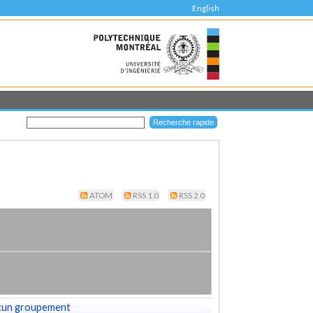
English
ATOM
RSS 1.0
RSS 2.0
cun groupement