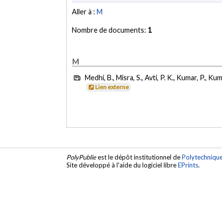
Aller à :
M
Nombre de documents:
1
M
Medhi, B., Misra, S., Avti, P. K., Kumar, P., Ku
Lien externe
PolyPublie
est le dépôt institutionnel de
Polytechniqu
Site développé à l'aide du logiciel libre
EPrints
.