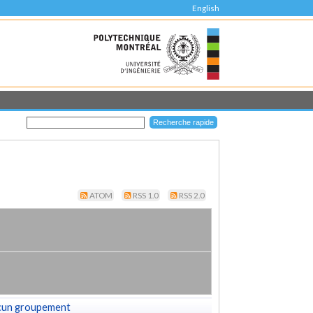
English
ATOM
RSS 1.0
RSS 2.0
cun groupement