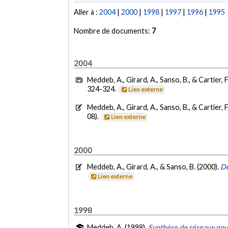
Aller à :
2004
|
2000
|
1998
|
1997
|
1996
|
1995
Nombre de documents:
7
2004
Meddeb, A., Girard, A., Sanso, B., & Cartier, F
324-324.
Lien externe
Meddeb, A., Girard, A., Sanso, B., & Cartier, F
08).
Lien externe
2000
Meddeb, A., Girard, A., & Sanso, B. (2000).
De
Lien externe
1998
Meddeb, A. (1998).
Synthèse de réseaux pou