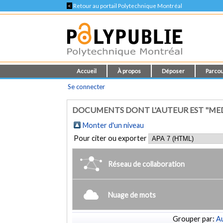
<
Retour au portail Polytechnique Montréal
Accueil
À propos
Déposer
Parcou
Se connecter
DOCUMENTS DONT L'AUTEUR EST "MED
Monter d'un niveau
Pour citer ou exporter
Réseau de collaboration
Nuage de mots
Grouper par:
Au