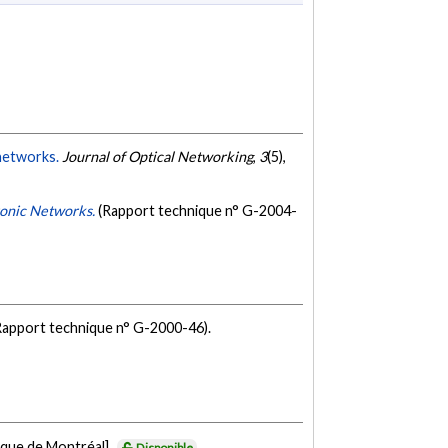
 networks.
Journal of Optical Networking
,
3
(5),
ronic Networks.
(Rapport technique n° G-2004-
Rapport technique n° G-2000-46).
ique de Montréal].
Disponible